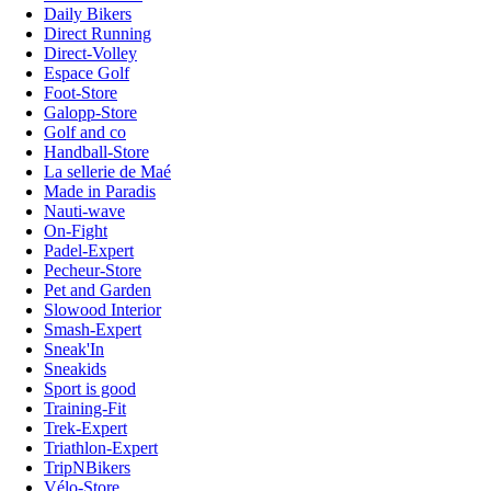
Daily Bikers
Direct Running
Direct-Volley
Espace Golf
Foot-Store
Galopp-Store
Golf and co
Handball-Store
La sellerie de Maé
Made in Paradis
Nauti-wave
On-Fight
Padel-Expert
Pecheur-Store
Pet and Garden
Slowood Interior
Smash-Expert
Sneak'In
Sneakids
Sport is good
Training-Fit
Trek-Expert
Triathlon-Expert
TripNBikers
Vélo-Store