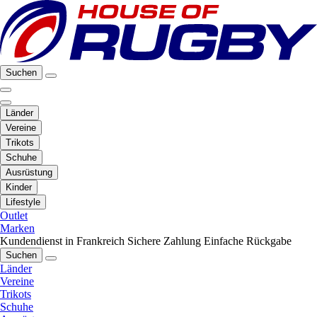
Suchen
Länder
Vereine
Trikots
Schuhe
Ausrüstung
Kinder
Lifestyle
Outlet
Marken
Kundendienst in Frankreich
Sichere Zahlung
Einfache Rückgabe
Suchen
Länder
Vereine
Trikots
Schuhe