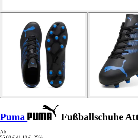
Puma
Fußballschuhe At
Ab
55,00 €
41,10 €
-25%