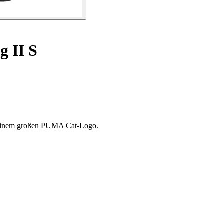
g II S
it einem großen PUMA Cat-Logo.